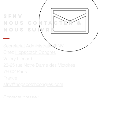
SFNV
Nous contacter &
NOUS SUIVRE
Secrétariat Administratif SFNV
Chez
Hopscotch Congrès
Valéry Liénard
23-25 rue Notre Dame des Victoires
75002 Paris
France
sfnv@hopscotchcongres.com
Contacts presse :
presse@societe-francaise-neurovasculaire.fr