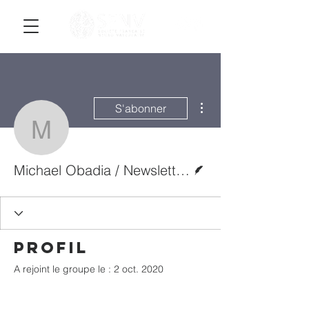
Plus d'actions
S'abonner
Michael Obadia / Newslet
Écrivain
Michael Obadia / Newsletter#7- article 2
Profil
A rejoint le groupe le : 2 oct. 2020