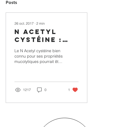
Posts
26 oct. 2017
∙
2
min
N Acetyl
cystéine :
nouveau
Le N Acetyl cystéine bien
thrombolytique
connu pour ses propriétés
mucolytiques pourrait être
?
un traitement d’avenir
dans les infarctus
cérébraux. Une...
1217
0
1