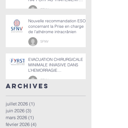
MEDICAL SEUL
SFNV
Nouvelle recommandation ESO
concernant la Prise en charge
de l’athérome intracrânien
SFNV
EVACUATION CHIRURGICALE
MINIMALE INVASIVE DANS
L’HEMORRAGIE
INTRACEREBRALE SPONTANEE
SFNV
(HIC)
ArchiveS
juillet 2026
(1)
1 post
juin 2026
(3)
3 posts
mars 2026
(1)
1 post
février 2026
(4)
4 posts