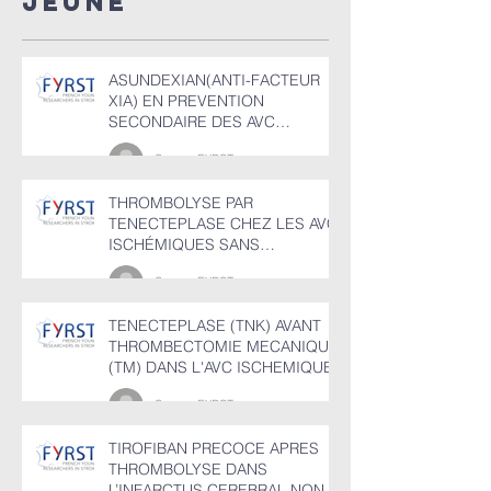
JEUNE
ISCHEMIQUES​​
cérébr
(TVC)
ASUNDEXIAN(ANTI-FACTEUR
XIA) EN PREVENTION
SECONDAIRE DES AVC
ISCHEMIQUES​​
Groupe FYRST
THROMBOLYSE PAR
TENECTEPLASE CHEZ LES AVC
ISCHÉMIQUES SANS
OCCLUSION DE GROS TRONC
Groupe FYRST
ENTRE 4,5 ET 24H
TENECTEPLASE (TNK) AVANT
THROMBECTOMIE MECANIQUE
(TM) DANS L'AVC ISCHEMIQUE
Groupe FYRST
TIROFIBAN PRECOCE APRES
THROMBOLYSE DANS
L’INFARCTUS CEREBRAL NON