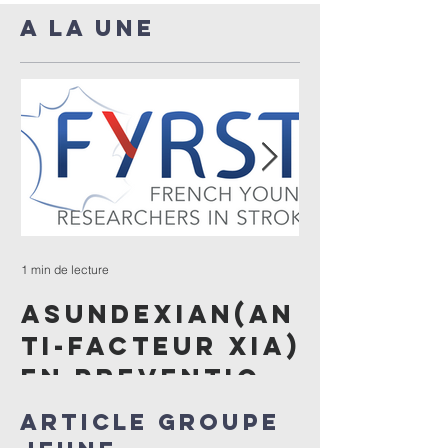
A LA UNE
1 min de lecture
1 min de lecture
ASUNDEXIAN(AN
ENQUÊTE
TI-FACTEUR XIA)
céphal
EN PREVENTION
après
SECONDAIRE
thromb
Article GROUPE
DES AVC
veineus