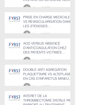
CARDIOEMBOLIQUE
Groupr FYRST
PRISE EN CHARGE MEDICALE
VS REVASCULARISATION DANS
LES STENOSES
CAROTIDIENNES
Groupr FYRST
ASYMPTOMATIQUES
AOD VERSUS ABSENCE
D’ANTICOAGULATION CHEZ
DES PATIENTS VICTIMES
D’HEMORRAGIE CEREBRALE
Groupe FYRST
EN FIBRILLATION AURICULAIRE
DOUBLE ANTI AGREGATION
PLAQUETTAIRE VS ALTEPLASE
EN CAS D'INFARCTUS MINEUR
NON INVALIDANT AVEC OU
Groupr FYRST
SANS OCCLUSION VASCULAIRE
PROXIMALE
INTERET DE LA
THROMBECTOMIE DISTALE PAR
RAPPORT AU TRAITEMENT