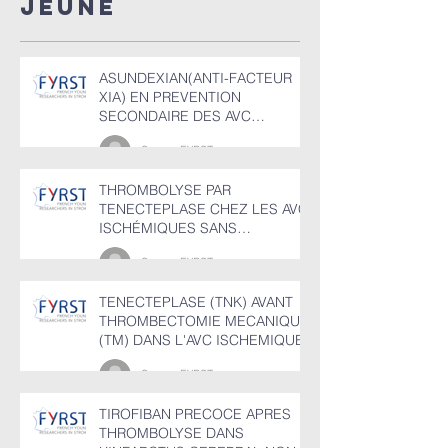
JEUNE
ISCHEMIQUES​​
cérébr
(TVC)
ASUNDEXIAN(ANTI-FACTEUR
XIA) EN PREVENTION
SECONDAIRE DES AVC
ISCHEMIQUES​​
Groupe FYRST
THROMBOLYSE PAR
TENECTEPLASE CHEZ LES AVC
ISCHÉMIQUES SANS
OCCLUSION DE GROS TRONC
Groupe FYRST
ENTRE 4,5 ET 24H
TENECTEPLASE (TNK) AVANT
THROMBECTOMIE MECANIQUE
(TM) DANS L'AVC ISCHEMIQUE
Groupe FYRST
TIROFIBAN PRECOCE APRES
THROMBOLYSE DANS