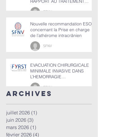
RAPPORT AU TRAITEMENT
MEDICAL SEUL
SFNV
Nouvelle recommandation ESO
concernant la Prise en charge
de l’athérome intracrânien
SFNV
EVACUATION CHIRURGICALE
MINIMALE INVASIVE DANS
L’HEMORRAGIE
INTRACEREBRALE SPONTANEE
SFNV
(HIC)
ArchiveS
juillet 2026
(1)
1 post
juin 2026
(3)
3 posts
mars 2026
(1)
1 post
février 2026
(4)
4 posts