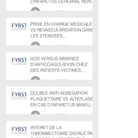
L’INFARCTUS CEREBRAL NON
CARDIOEMBOLIQUE
Groupr FYRST
PRISE EN CHARGE MEDICALE
VS REVASCULARISATION DANS
LES STENOSES
CAROTIDIENNES
Groupr FYRST
ASYMPTOMATIQUES
AOD VERSUS ABSENCE
D’ANTICOAGULATION CHEZ
DES PATIENTS VICTIMES
D’HEMORRAGIE CEREBRALE
Groupe FYRST
EN FIBRILLATION AURICULAIRE
DOUBLE ANTI AGREGATION
PLAQUETTAIRE VS ALTEPLASE
EN CAS D'INFARCTUS MINEUR
NON INVALIDANT AVEC OU
Groupr FYRST
SANS OCCLUSION VASCULAIRE
PROXIMALE
INTERET DE LA
THROMBECTOMIE DISTALE PAR