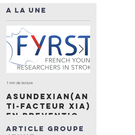
A LA UNE
1 min de lecture
1 min de lecture
ASUNDEXIAN(AN
ENQUÊTE
TI-FACTEUR XIA)
céphal
EN PREVENTION
après
SECONDAIRE
thromb
Article GROUPE
DES AVC
veineus