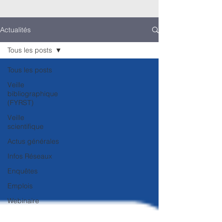
Actualités
Tous les posts
Tous les posts
Veille
bibliographique
(FYRST)
Veille
scientifique
Actus générales
Infos Réseaux
Enquêtes
Emplois
Webinaire