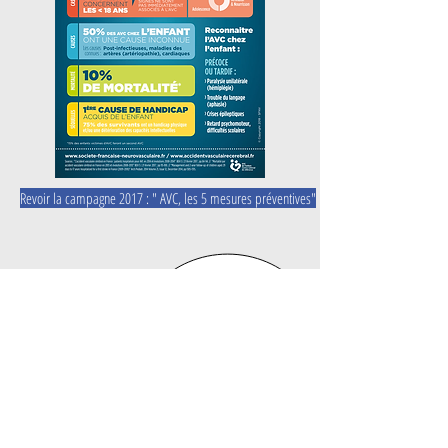
Revoir la campagne 2017 : " AVC, les 5 mesures préventives"
SFNV
Nous contacter &
NOUS SUIVRE
Secrétariat Administratif SFNV