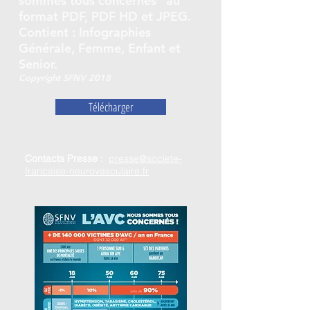
sommes tous concernés" au
format PDF, PDF HD et JPEG.
Contient : Infographies
Générale, Femme, Enfant et
Senior.
Copyright SFNV 2018
Télécharger
Contacts Presse :
presse@societe-
francaise-neurovasculaire.fr