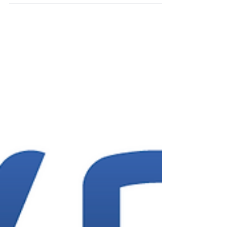
CHEZ DES PATIENTS VICTIMES
D’HEMORRAGIE CEREBRALE EN
FIBRILLATION AURICULAIRE Par Florent
LEPILLIET ​ PRESTIGE AF (essai randomisé
multicentrique : UK, Germany, Austria, Spain,
Italy, France) Roland Veltkamp, Eleni
Korompoki, Kirsten H Harvey et al. - The
Lancet, Volume 405, Issue 10482, 927 – 936,
Mars 2025