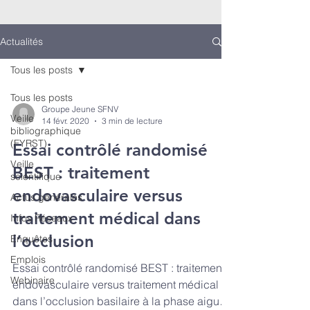
Actualités
Tous les posts
Tous les posts
Groupe Jeune SFNV
Veille
14 févr. 2020
3 min de lecture
bibliographique
(FYRST)
Essai contrôlé randomisé
Veille
BEST : traitement
scientifique
endovasculaire versus
Actus générales
traitement médical dans
Infos Réseaux
l’occlusion
Enquêtes
Emplois
Essai contrôlé randomisé BEST : traitement
Webinaire
endovasculaire versus traitement médical
dans l’occlusion basilaire à la phase aigue