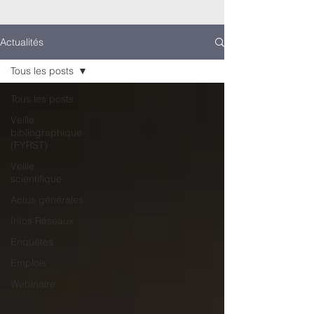
Actualités
Tous les posts
Tous les posts
Veille
bibliographique
(FYRST)
Veille
scientifique
Actus générales
Infos Réseaux
Enquêtes
Emplois
Webinaire