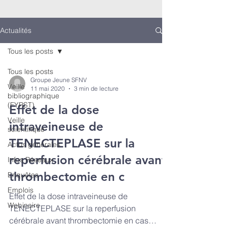
Actualités
Tous les posts
Tous les posts
Groupe Jeune SFNV
Veille
11 mai 2020
3 min de lecture
bibliographique
(FYRST)
Effet de la dose
Veille
intraveineuse de
scientifique
TENECTEPLASE sur la
Actus générales
reperfusion cérébrale avant
Infos Réseaux
thrombectomie en c
Enquêtes
Emplois
Effet de la dose intraveineuse de
Webinaire
TENECTEPLASE sur la reperfusion
cérébrale avant thrombectomie en cas