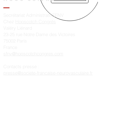
Secrétariat Administratif SFNV
Chez
Hopscotch Congrès
Valéry Liénard
23-25 rue Notre Dame des Victoires
75002 Paris
France
sfnv@hopscotchcongres.com
Contacts presse :
presse@societe-francaise-neurovasculaire.fr