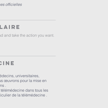
s officielles
laire
ad and take the action you want.
cine
decins, universitaires,
ous œuvrons pour la mise en
ns .
a télémédecine dans tous les
iculier de la télémédecine .