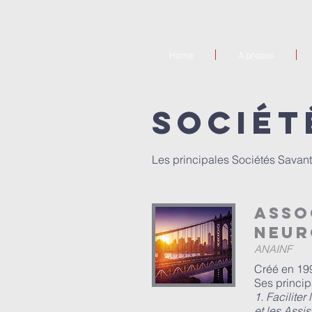
Home
A propos
Sociét
Les principales Sociétés Savant
Asso
neur
ANAINF
Créé en 199
Ses princip
1. Faciliter
et les Assi