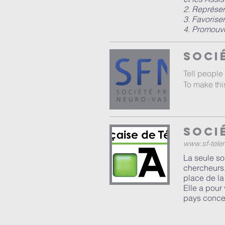
2. Représen
3. Favoriser
4. Promouvo
Soci
Tell people
To make thi
Soci
www.sf-tele
La seule so
chercheurs,
place de la
Elle a pour
pays concer