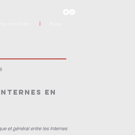
ents-Grand Public
Presse
é
internes en
que et général entre les Internes