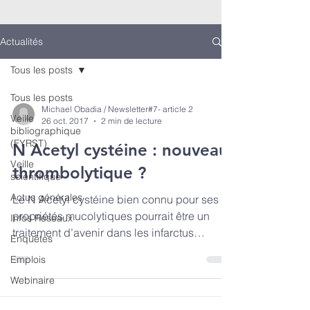
Actualités
Tous les posts
Tous les posts
Michael Obadia / Newsletter#7- article 2
Veille
26 oct. 2017
2 min de lecture
bibliographique
(FYRST)
N Acetyl cystéine : nouveau
Veille
thrombolytique ?
scientifique
Actus générales
Le N Acetyl cystéine bien connu pour ses
propriétés mucolytiques pourrait être un
Infos Réseaux
traitement d’avenir dans les infarctus
Enquêtes
cérébraux. Une...
Emplois
Webinaire