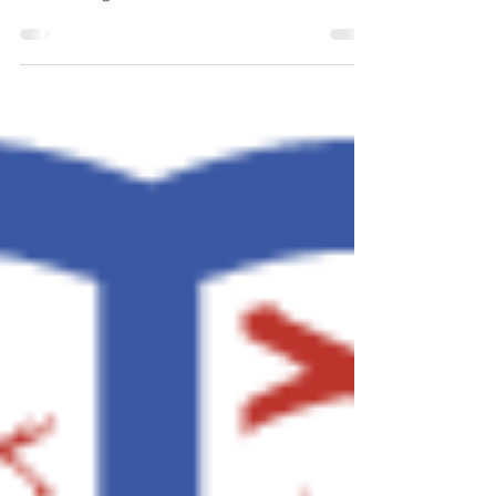
Développement de scores de risque basés
sur l’imagerie, pour la prédiction
d’hémorragie intracranienne et d’infarctus
cérébraux, chez...