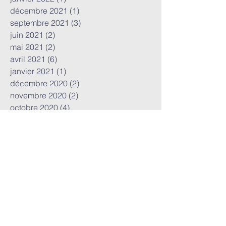
décembre 2021
(1)
1 post
septembre 2021
(3)
3 posts
juin 2021
(2)
2 posts
mai 2021
(2)
2 posts
avril 2021
(6)
6 posts
janvier 2021
(1)
1 post
décembre 2020
(2)
2 posts
novembre 2020
(2)
2 posts
octobre 2020
(4)
4 posts
juillet 2020
(1)
1 post
mai 2020
(5)
5 posts
avril 2020
(1)
1 post
MOTS CLés
AIC
AIT
AVC
Anevrisme
Antithrombotiques
Aspirine
BEST
Bourse
CLOSE
COMPASS
COVID-19
COVID19
Cardiologie
DEFUSE 3
DIU
DPC
Dabigatran
Dawn
ECG
ESO
ESUS