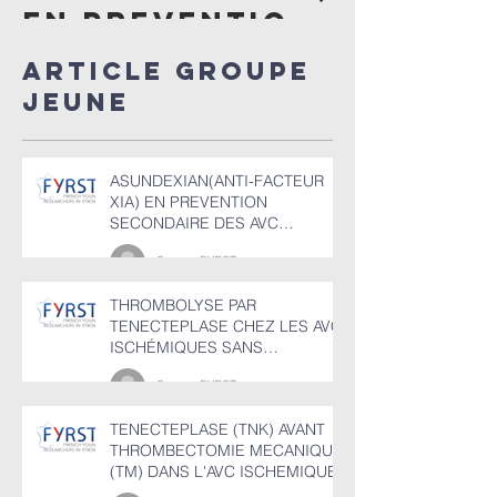
EN PREVENTION
après
SECONDAIRE
thromb
Article GROUPE
DES AVC
veineus
JEUNE
ISCHEMIQUES​​
cérébr
(TVC)
ASUNDEXIAN(ANTI-FACTEUR
XIA) EN PREVENTION
SECONDAIRE DES AVC
ISCHEMIQUES​​
Groupe FYRST
THROMBOLYSE PAR
TENECTEPLASE CHEZ LES AVC
ISCHÉMIQUES SANS
OCCLUSION DE GROS TRONC
Groupe FYRST
ENTRE 4,5 ET 24H
TENECTEPLASE (TNK) AVANT
THROMBECTOMIE MECANIQUE
(TM) DANS L'AVC ISCHEMIQUE