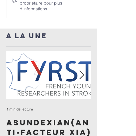
propriétaire pour plus
d'informations.
A LA UNE
1 min de lecture
1 min de lecture
ASUNDEXIAN(AN
ENQUÊTE
TI-FACTEUR XIA)
céphal