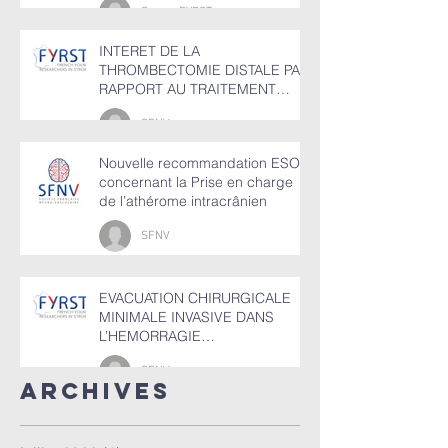
Groupr FYRST
SANS OCCLUSION VASCULAIRE
PROXIMALE
INTERET DE LA
THROMBECTOMIE DISTALE PAR
RAPPORT AU TRAITEMENT
MEDICAL SEUL
SFNV
Nouvelle recommandation ESO
concernant la Prise en charge
de l’athérome intracrânien
SFNV
EVACUATION CHIRURGICALE
MINIMALE INVASIVE DANS
L’HEMORRAGIE
INTRACEREBRALE SPONTANEE
SFNV
(HIC)
ArchiveS