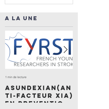
A LA UNE
1 min de lecture
1 min de lecture
ASUNDEXIAN(AN
ENQUÊTE
TI-FACTEUR XIA)
céphal
EN PREVENTION
après