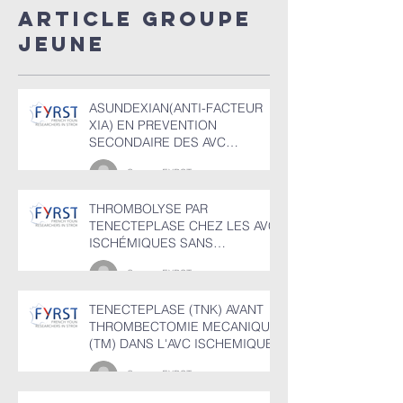
SECONDAIRE
thromb
Article GROUPE
DES AVC
veineus
JEUNE
ISCHEMIQUES​​
cérébr
(TVC)
ASUNDEXIAN(ANTI-FACTEUR
XIA) EN PREVENTION
SECONDAIRE DES AVC
ISCHEMIQUES​​
Groupe FYRST
THROMBOLYSE PAR
TENECTEPLASE CHEZ LES AVC
ISCHÉMIQUES SANS
OCCLUSION DE GROS TRONC
Groupe FYRST
ENTRE 4,5 ET 24H
TENECTEPLASE (TNK) AVANT
THROMBECTOMIE MECANIQUE
(TM) DANS L'AVC ISCHEMIQUE
Groupe FYRST