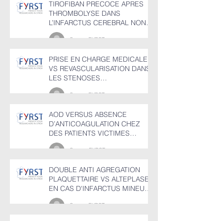
TIROFIBAN PRECOCE APRES
THROMBOLYSE DANS
L’INFARCTUS CEREBRAL NON
CARDIOEMBOLIQUE
Groupr FYRST
PRISE EN CHARGE MEDICALE
VS REVASCULARISATION DANS
LES STENOSES
CAROTIDIENNES
Groupr FYRST
ASYMPTOMATIQUES
AOD VERSUS ABSENCE
D’ANTICOAGULATION CHEZ
DES PATIENTS VICTIMES
D’HEMORRAGIE CEREBRALE
Groupe FYRST
EN FIBRILLATION AURICULAIRE
DOUBLE ANTI AGREGATION
PLAQUETTAIRE VS ALTEPLASE
EN CAS D'INFARCTUS MINEUR
NON INVALIDANT AVEC OU
Groupr FYRST
SANS OCCLUSION VASCULAIRE
PROXIMALE