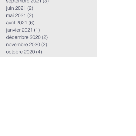
septembre 2021
(3)
3 posts
juin 2021
(2)
2 posts
mai 2021
(2)
2 posts
avril 2021
(6)
6 posts
janvier 2021
(1)
1 post
décembre 2020
(2)
2 posts
novembre 2020
(2)
2 posts
octobre 2020
(4)
4 posts
juillet 2020
(1)
1 post
mai 2020
(5)
5 posts
avril 2020
(1)
1 post
MOTS CLés
AIC
AIT
AVC
Anevrisme
Antithrombotiques
Aspirine
BEST
Bourse
CLOSE
COMPASS
COVID-19
COVID19
Cardiologie
DEFUSE 3
DIU
DPC
Dabigatran
Dawn
ECG
ESO
ESUS
EXTEND
FONDATION RECHERCHE AVC
FOP
Facteurs de risques
Fibrillation atriale