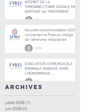
INTERET DE LA
THROMBECTOMIE DISTALE PAR
RAPPORT AU TRAITEMENT
MEDICAL SEUL
SFNV
Nouvelle recommandation ESO
concernant la Prise en charge
de l’athérome intracrânien
SFNV
EVACUATION CHIRURGICALE
MINIMALE INVASIVE DANS
L’HEMORRAGIE
INTRACEREBRALE SPONTANEE
SFNV
(HIC)
ArchiveS
juillet 2026
(1)
1 post
juin 2026
(3)
3 posts