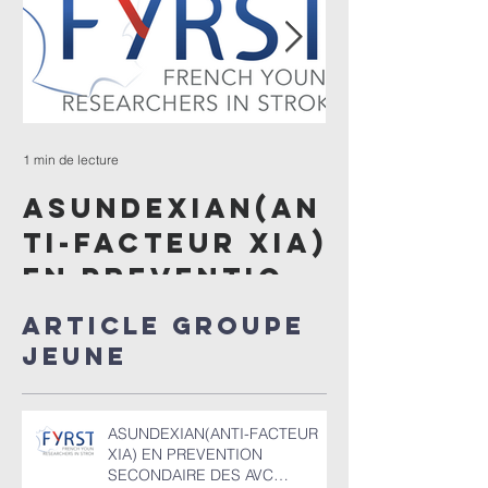
1 min de lecture
1 min de lecture
ASUNDEXIAN(AN
ENQUÊTE
TI-FACTEUR XIA)
céphal
EN PREVENTION
après
SECONDAIRE
thromb
Article GROUPE
DES AVC
veineus
JEUNE
ISCHEMIQUES​​
cérébr
(TVC)
ASUNDEXIAN(ANTI-FACTEUR
XIA) EN PREVENTION
SECONDAIRE DES AVC