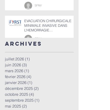
SFNV
EVACUATION CHIRURGICALE
MINIMALE INVASIVE DANS
L’HEMORRAGIE
INTRACEREBRALE SPONTANEE
SFNV
(HIC)
ArchiveS
juillet 2026
(1)
1 post
juin 2026
(3)
3 posts
mars 2026
(1)
1 post
février 2026
(4)
4 posts
janvier 2026
(1)
1 post
décembre 2025
(2)
2 posts
octobre 2025
(4)
4 posts
septembre 2025
(1)
1 post
mai 2025
(2)
2 posts