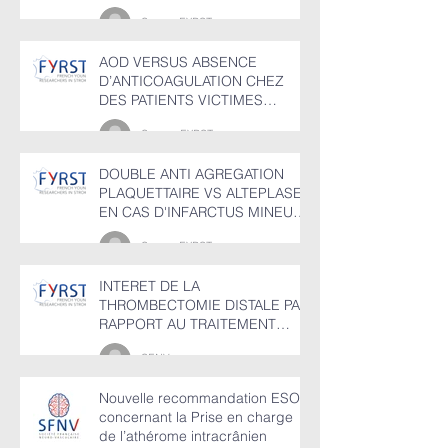
CAROTIDIENNES
Groupr FYRST
ASYMPTOMATIQUES
AOD VERSUS ABSENCE
D’ANTICOAGULATION CHEZ
DES PATIENTS VICTIMES
D’HEMORRAGIE CEREBRALE
Groupe FYRST
EN FIBRILLATION AURICULAIRE
DOUBLE ANTI AGREGATION
PLAQUETTAIRE VS ALTEPLASE
EN CAS D'INFARCTUS MINEUR
NON INVALIDANT AVEC OU
Groupr FYRST
SANS OCCLUSION VASCULAIRE
PROXIMALE
INTERET DE LA
THROMBECTOMIE DISTALE PAR
RAPPORT AU TRAITEMENT
MEDICAL SEUL
SFNV
Nouvelle recommandation ESO
concernant la Prise en charge
de l’athérome intracrânien