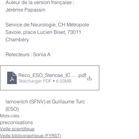
Auteur de la version française : 
Jérémie Papassin
Service de Neurologie, CH Métropole 
Savoie, place Lucien Biset, 73011 
Chambéry.
Relecteurs : Sonia A
Reco_ESO_Stenose_IC_Jeremie_Papassin-2
.pdf
Télécharger PDF • 6.03MB
lamowitch (SFNV) et Guillaume Turc 
(ESO)
Mots-clés :
preconisations
Veille scientifique
Veille bibliographique (FYRST)